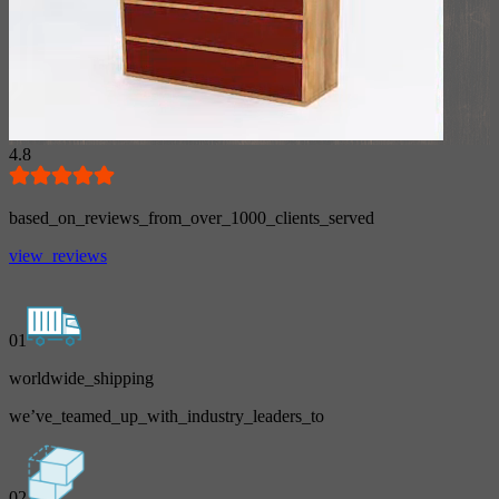
4.8
based_on_reviews_from_over_1000_clients_served
view_reviews
01
worldwide_shipping
we’ve_teamed_up_with_industry_leaders_to
02