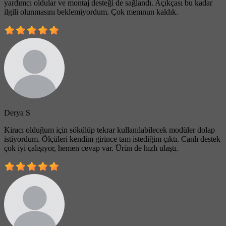
yardımcı oldular ve montaj desteği de sağlandı. Açıkçası bu kadar
ilgili olunmasını beklemiyordum. Çok memnun kaldık.
Derya S
Kiracı olduğum için sökülüp tekrar kullanılabilecek modüler dolap
istiyordum. Ölçüleri kendim girince tam istediğim çıktı. Canlı destek
çok iyi çalışıyor, hemen cevap var. Ürün de hızlı ulaştı.