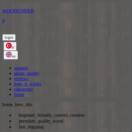
WOODCODER
0
login
tr
en
support
about_quality
reviews
how_it_works
categories
home
home_hero_title
beginner_friendly_custom_creation
premium_quality_wood
fast_shipping