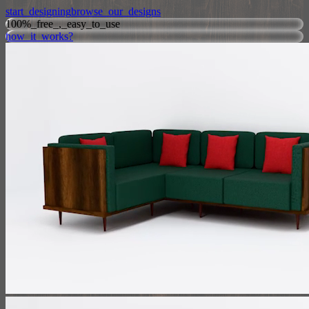
start_designing
browse_our_designs
100%_free_,_easy_to_use
how_it_works?