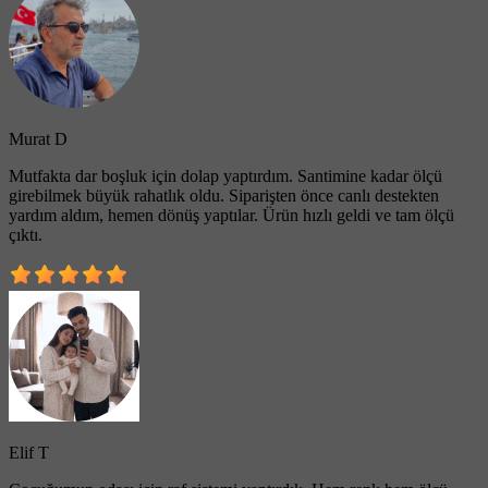
Murat D
Mutfakta dar boşluk için dolap yaptırdım. Santimine kadar ölçü
girebilmek büyük rahatlık oldu. Siparişten önce canlı destekten
yardım aldım, hemen dönüş yaptılar. Ürün hızlı geldi ve tam ölçü
çıktı.
Elif T