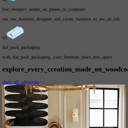
free_designer_online_on_phone_or_computer
use_our_furniture_designer_and_create_furniture_to_use_or_sell
03
flat_pack_packaging
with_flat_pack_packaging,_your_furniture_takes_less_space
explore_every_creation_made_on_woodco
show_all_categories