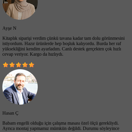
Ayşe N
Kitaplık siparişi verdim çünkü tavana kadar tam dolu görünmesini
istiyordum. Hazır ürünlerde hep boşluk kalıyordu. Burda her raf
yüksekliğini kendim ayarladım. Canlı destek gerçekten çok hızlı
cevap veriyor. Kargo da hızlıydı.
Hasan Ç
Babam engelli olduğu için çalışma masası özel ölçü gerekliydi.
Ayrıca montaj yapmamız mümkün değildi. Durumu söyleyince