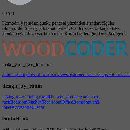
Can B
Komodin yaptırdım çünkü pencere yüzünden standart ölçüler
olmuyordu. Sipariş çok rahat ilerledi. Canlı destek birkaç dakika
içinde bağlandı ve yardımcı oldu. Kargo beklediğimden erken geldi.
make_your_own_furniture
about_quality
how_it_works
reviews
customer_service
support
terms_an
design_by_room
Living room
Dining room
Hallway, entrance and shoe
rack
Bedroom
Kitchen
Teen room
Office
Bathroom and
toilet
Accessories
Decor
contact_us
Akhisar Sanayi bölgesi, 275. Sokak, No11A İnegöl/Bursa