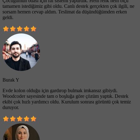
Çocuğumun odası için raf sistemi yaptırdık. Hem renk hem ölçü
tamamen istediğimiz gibi oldu. Canlı destek gerçekten çok ilgili, ne
sorsam hemen cevap aldım. Teslimat da düşündüğümden erken
geldi.
Burak Y
Evde kolon olduğu için gardırop bulmak imkansız gibiydi.
Woodcoder sayesinde tam o boşluğa göre çözüm yaptık. Destek
ekibi çok hızlı yardımcı oldu. Kurulum sonrası görüntü çok temiz
duruyor.