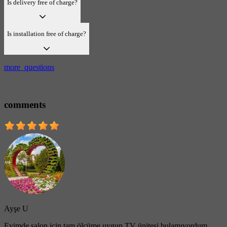
Is delivery free of charge?
Is installation free of charge?
more_questions
comments
Ayşe U
Evimde salon için tam ölçüme uygun TV ünitesi bulamıyordum