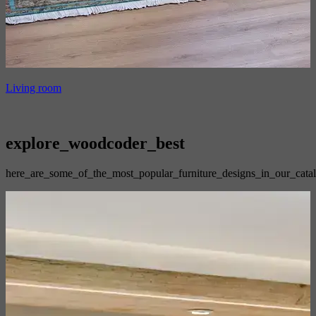
Living room
explore_woodcoder_best
here_are_some_of_the_most_popular_furniture_designs_in_our_cata