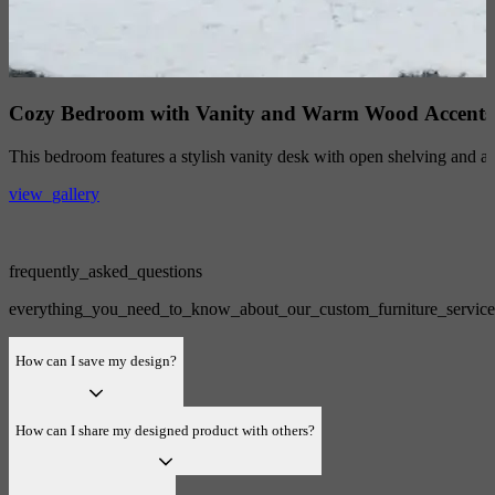
Cozy Bedroom with Vanity and Warm Wood Accents
This bedroom features a stylish vanity desk with open shelving and a 
view_gallery
frequently_asked_questions
everything_you_need_to_know_about_our_custom_furniture_service
How can I save my design?
How can I share my designed product with others?